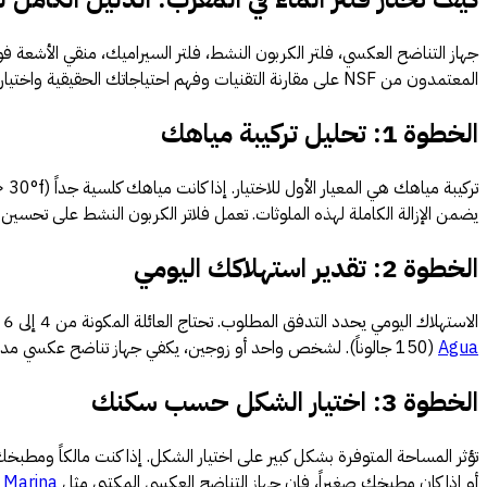
جهاز التناضح العكسي، فلتر الكربون النشط، فلتر السيراميك، منقي الأشعة فو
المعتمدون من NSF على مقارنة التقنيات وفهم احتياجاتك الحقيقية واختيار فلتر المياه المناسب لمنزلك وميزانيتك.
الخطوة 1: تحليل تركيبة مياهك
يضمن الإزالة الكاملة لهذه الملوثات. تعمل فلاتر الكربون النشط على تحسين الطع
الخطوة 2: تقدير استهلاكك اليومي
الاستهلاك اليومي يحدد التدفق المطلوب. تحتاج العائلة المكونة من 4 إلى 6 أشخاص إلى نظام لا يقل عن 50 إلى 75 جالوناً يومياً (GPD). بالنسبة للعائلات الكبيرة أو المطاعم الصغيرة، يفضل اختيار طراز عالي السعة مثل
Agua
(150 جالوناً). لشخص واحد أو زوجين، يكفي جهاز تناضح عكسي مدمج بسعة 50 جالوناً.
الخطوة 3: اختيار الشكل حسب سكنك
تؤثر المساحة المتوفرة بشكل كبير على اختيار الشكل. إذا كنت مالكاً ومطب
أو إذا كان مطبخك صغيراً، فإن جهاز التناضح العكسي المكتبي مثل
 Marina