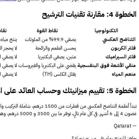
الخطوة 4: مقارنة تقنيات الترشيح
التكنولوجيا
نقاط القوة
نقا
التناضح العكسي
يصفي 99.9% من الملوثات
ينتج ميا
فلتر الكربون
يحسن الطعم والرائحة
لا يحجز ال
فلتر السيراميك
متين، يصفي البكتيريا
لا يصفي ال
منقي الأشعة فوق البنفسجية
يقضي على البكتيريا والفيروسات
لا يصفي 
منعم المياه
يقلل الكلس (TH)
لا يصفي ال
الخطوة 5: تقييم ميزانيتك وحساب العائد على الاستثمار
غضون 4 إلى 6 أشهر. في كل عام تالٍ، توفر ما بين 3500 و 5000 درهم، وهو ما يعادل ميزانية الغذاء لعدة أسابيع. فريقنا متاح على واتساب لتوجيهك مجاناً نحو الطراز المناسب حسب ميزانيتك.
— Qatarat
جاهز للتمتع بماء نقي من صنبورك؟