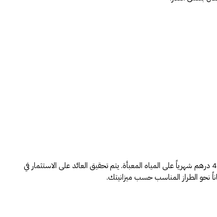
تبدأ أنظمة التناضح العكسي من قطرات من 1500 درهم، شاملة التركيب والخرطوشة الأولى. بالمقارنة، تنفق عائلة مكونة من 4 أشخاص في المتوسط 400 درهم شهرياً على المياه المعبأة. يتم تحقيق العائد على الاستثمار في