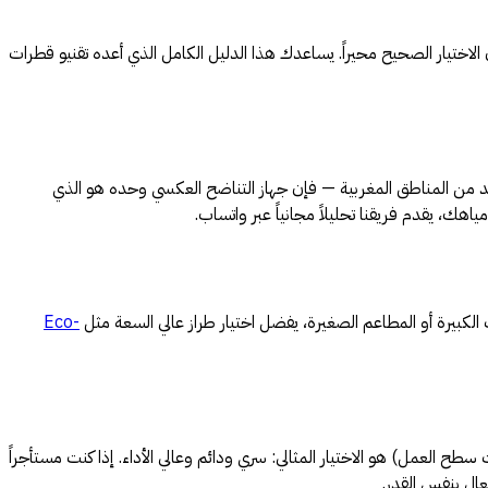
الاختيار الصحيح محيراً. يساعدك هذا الدليل الكامل الذي أعده تقنيو قطرات
ثقيلة أو بكتيريا — كما هو الحال في العديد من المناطق المغربية — فإن جهاز التناضح العكسي وحده هو الذي
ياهك، يقدم فريقنا تحليلاً مجانياً عبر واتساب.
Eco-
العمل) هو الاختيار المثالي: سري ودائم وعالي الأداء. إذا كنت مستأجراً
ال بنفس القدر.