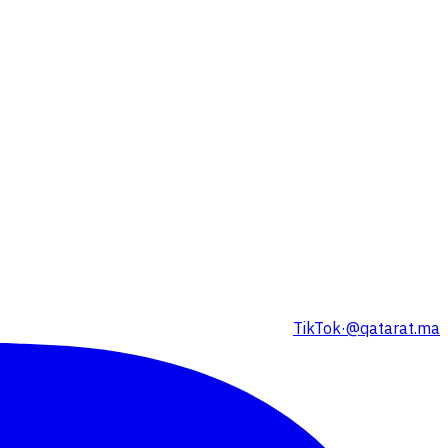
TikTok
·
@qatarat.ma