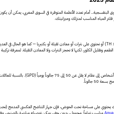
ق البنفسجية... أمام تعدد الأنظمة المتوفرة في السوق المغربي، يمكن أن يكون 
تركيبة مياهك هي المعيار الأول للاختيار. إذا كانت مياهك كلسية جداً (TH > 30°f) أو تحتوي على نترات أو معادن 
م وتقليل الكلور، لكنها لا تحجز النترات ولا المعادن الثقيلة. لمعرفة تركيبة م
خك يحتوي على مساحة تحت الحوض، فإن جهاز التناضح العكسي المدمج (تحت سطح 
Aqua
مناسب تماماً: محمول، بدون حفر، يمكن توصيله مباشرة بالصنبور، وفع