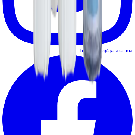
Instagram
·
@qatarat.ma