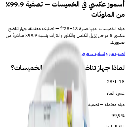
أسموز عكسي في الخميسات — تصفية 99.9٪
من الملوثات
مياه الخميسات لديها عسرة 18–28°f — تصنيف معتدلة. جهاز تناضح
عكسي 5 مراحل يُزيل الكلس والكلور والنترات بنسبة 99.9٪ مباشرةً من
صنبورك.
اطلب عبر واتساب
→
عرض جميع المنتجات
لماذا جهاز تناضح عكسي لمياه الخميسات؟
28
°f
–
18
عسرة الماء
مياه معتدلة — تصفية متقدمة موصى بها
99,9%