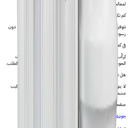
لمعالجة معاملات مياه الخميسات بفعالية.
كم تكلفة جهاز التناضح العكسي في الخميسات؟
تتوفر أجهزتنا من 1 290 درهم، شاملة التوصيل والتركيب الاحترافي دون
رسوم إضافية.
في كم من الوقت تُركِّبون الجهاز في الخميسات؟
يُركِّب تقنيونا المعتمدون الجهاز في أقل من ساعتين — توصيل تحت
الحوض، اختبار الضغط، شرح كامل. التوصيل خلال 24 ساعة بعد الطلب.
هل تحتاج إلى سباك لتركيب الجهاز؟
لا. يتولى تقنيونا من قطرات كل شيء — لا حاجة لسباك خارجي. التركيب
مشمول في السعر.
صفحات مرتبطة
جودة مياه الخميسات ←
فلتر ماء الخميسات ←