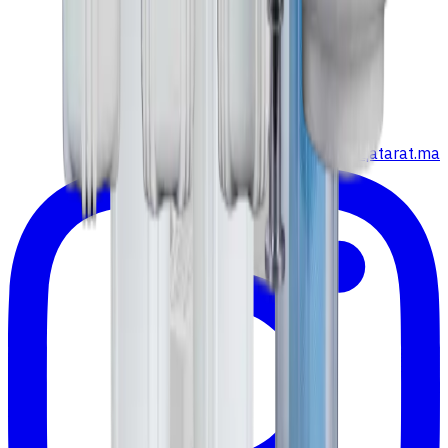
TikTok
·
@qatarat.ma