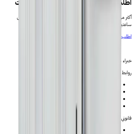
اطلب جهاز التناضح العكسي في الخميسات
أكثر من 500 عائلة في المغرب · توصيل وتركيب مجانيان · رد خلال
ساعتين
اطلب عبر واتساب
→
اكتشف منتجاتنا
خبراء موثوقون في فلتر الماء والتناضح العكسي بالمغرب
روابط
←
الرئيسية
←
المنتجات
←
من نحن
←
اتصل بنا
قانوني
←
الإشعارات القانونية