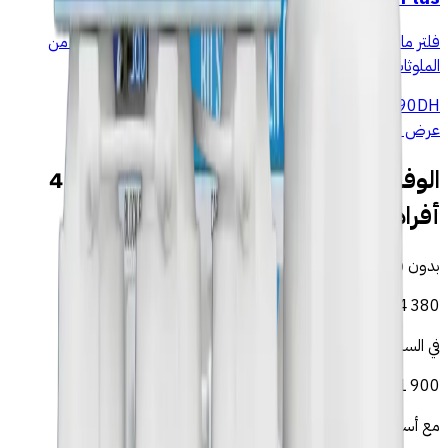
فلتر ماء تناضح عكسي 5 مراحل اقتصادي وفعّال. يزيل 99.9% من
الملوثات لماء نقي مباشرة من الصنبور.
1 490
DH
عرض التفاصيل
→
الوفر المحقق في الخميسات — عائلة من 4
أفراد
بدون فلتر (قناني)
DH
4 380
في السنة
21 900
DH
على 5 سنوات
مع أسموز قطرات