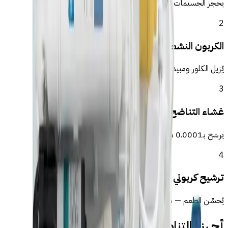
يحجز الجسيمات والرمل والصدأ المرئي
2
الكربون النشط
يُزيل الكلور ومبيدات الأعشاب والطعم والرائحة
3
غشاء التناضح العكسي
يرشح بـ0.0001 ميكرون — يُزيل الكلس والنترات والبكتيريا
4
ترشيح كربوني ختامي
يُحسِّن الطعم — مياه قريبة من المياه المعدنية
أجهزة التناضح الموصى بها لـالخميسات