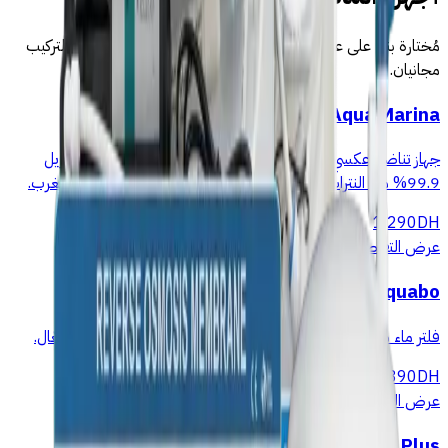
مُختارة بناءً على عسرة مياه الخميسات (18–28°f). التوصيل والتركيب
مجانيان.
Aqua Marina
جهاز تناضح عكسي فوق الطاولة 5 مراحل بدون حفر ولا سباك. يزيل
99.9% من النترات والكلور والمعادن الثقيلة. توصيل مجاني في المغرب.
1 290
DH
عرض التفاصيل
→
Aquabo
فلتر ماء منزلي 6 مراحل بتصميم مفتوح — صيانة سهلة وترشيح فعّال.
1 890
DH
عرض التفاصيل
→
Pure Plus فلتر