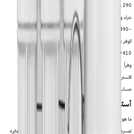
DH
1 290
شراء واحد + صيانة ~300 درهم/سنة
~
2 490
DH
على 5 سنوات
الوفر على 5 سنوات
DH
19 410
وفراً
الاسترداد في ~4 شهراً
حساب بناءً على 2 قنينة 1.5 لتر يومياً بسعر 6 درهم للقنينة.
أسئلة متكررة — أسموز في الخميسات
ما هو جهاز التناضح العكسي المناسب لمياه الخميسات؟
لعسرة 18–28°f، نوصي بجهاز تناضح عكسي 5 مراحل. أجهزتنا مُعايَرة