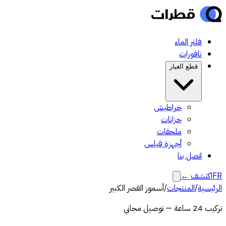
فلتر الماء
نافورات
قطع الغيار
خراطيش
خزانات
ملحقات
أجهزة قياس
اتصل بنا
FR
اكتشف
←
الرئيسية
/
المنتجات
/
أسموز القصر الكبير
تركيب 24 ساعة — توصيل مجاني