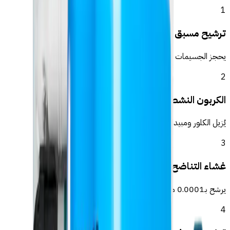
1
ترشيح مسبق للرواسب
يحجز الجسيمات والرمل والصدأ المرئي
2
الكربون النشط
يُزيل الكلور ومبيدات الأعشاب والطعم والرائحة
3
غشاء التناضح العكسي
يرشح بـ0.0001 ميكرون — يُزيل الكلس والنترات والبكتيريا
4