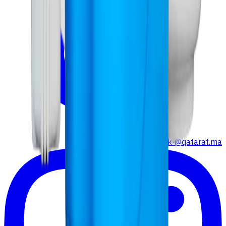
TikTok
·
@qatarat.ma