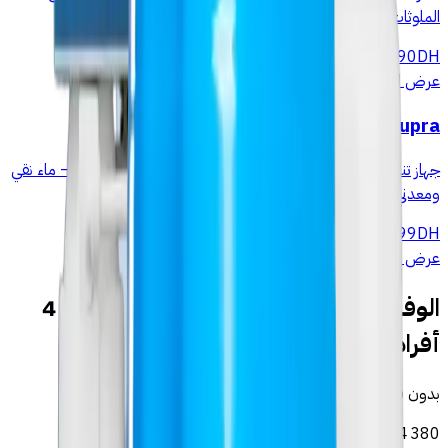
الملوثات لماء نقي مباشرة من الصنبور.
1 490
DH
عرض التفاصيل
→
EC'EAU RO Supra
جهاز تناضح عكسي 6 مراحل مع إعادة التمعدن ومضخة 24V — ماء نقي
ومعدني، خزان معدني 8 لتر، صنبور ستانلس ستيل.
1 499
DH
عرض التفاصيل
→
الوفر المحقق في القصر الكبير — عائلة من 4
أفراد
بدون فلتر (قناني)
DH
4 380