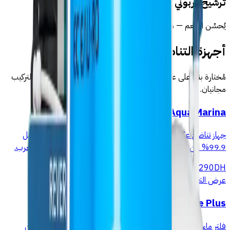
ترشيح كربوني ختامي
يُحسِّن الطعم — مياه قريبة من المياه المعدنية
أجهزة التناضح الموصى بها لـالقصر الكبير
مُختارة بناءً على عسرة مياه القصر الكبير (10–18°f). التوصيل والتركيب
مجانيان.
Aqua Marina
جهاز تناضح عكسي فوق الطاولة 5 مراحل بدون حفر ولا سباك. يزيل
99.9% من النترات والكلور والمعادن الثقيلة. توصيل مجاني في المغرب.
1 290
DH
عرض التفاصيل
→
Pure Plus فلتر
فلتر ماء تناضح عكسي 5 مراحل اقتصادي وفعّال. يزيل 99.9% من