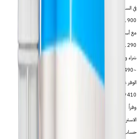
في السنة
21 900
DH
على 5 سنوات
مع أسموز قطرات
DH
1 290
شراء واحد + صيانة ~300 درهم/سنة
~
2 490
DH
على 5 سنوات
الوفر على 5 سنوات
DH
19 410
وفراً
الاسترداد في ~4 شهراً
حساب بناءً على 2 قنينة 1.5 لتر يومياً بسعر 6 درهم للقنينة.