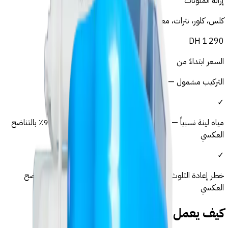
إزالة الملوثات
كلس، كلور، نترات، معادن ثقيلة، بكتيريا
DH
1 290
السعر ابتداءً من
التركيب مشمول — لا رسوم خفية
✓
مياه لينة نسبياً — جودة أساسية مُرضية
—
يُزال بنسبة 99.9٪ بالتناضح
العكسي
✓
خطر إعادة التلوث في الأحياء القديمة
—
يُزال بنسبة 99.9٪ بالتناضح
العكسي
كيف يعمل التناضح العكسي؟