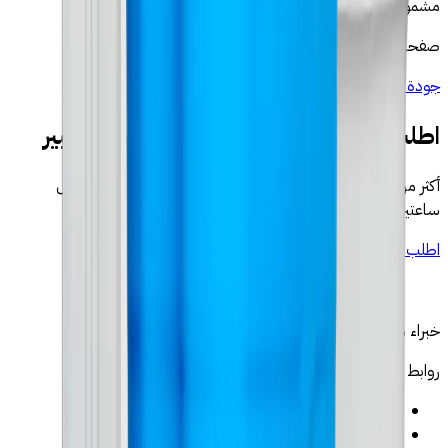
مشمول في السعر.
صفحات مرتبطة
جودة مياه القصر الكبير ←
فلتر ماء القصر الكبير ←
اطلب جهاز التناضح العكسي في القصر الكبير
أكثر من 500 عائلة في المغرب · توصيل وتركيب مجانيان · رد خلال
ساعتين
اطلب عبر واتساب
→
اكتشف منتجاتنا
خبراء موثوقون في فلتر الماء والتناضح العكسي بالمغرب
روابط
←
الرئيسية
←
المنتجات