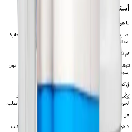
أسئلة متكررة — أسموز في القصر الكبير
ما هو جهاز التناضح العكسي المناسب لمياه القصر الكبير؟
لعسرة 10–18°f، نوصي بجهاز تناضح عكسي 5 مراحل. أجهزتنا مُعايَرة
لمعالجة معاملات مياه القصر الكبير بفعالية.
كم تكلفة جهاز التناضح العكسي في القصر الكبير؟
تتوفر أجهزتنا من 1 290 درهم، شاملة التوصيل والتركيب الاحترافي دون
رسوم إضافية.
في كم من الوقت تُركِّبون الجهاز في القصر الكبير؟
يُركِّب تقنيونا المعتمدون الجهاز في أقل من ساعتين — توصيل تحت
الحوض، اختبار الضغط، شرح كامل. التوصيل خلال 24 ساعة بعد الطلب.
هل تحتاج إلى سباك لتركيب الجهاز؟
لا. يتولى تقنيونا من قطرات كل شيء — لا حاجة لسباك خارجي. التركيب