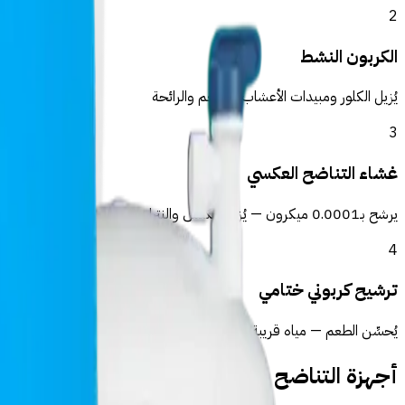
2
الكربون النشط
يُزيل الكلور ومبيدات الأعشاب والطعم والرائحة
3
غشاء التناضح العكسي
يرشح بـ0.0001 ميكرون — يُزيل الكلس والنترات والبكتيريا
4
ترشيح كربوني ختامي
يُحسِّن الطعم — مياه قريبة من المياه المعدنية
أجهزة التناضح الموصى بها لـطنجة