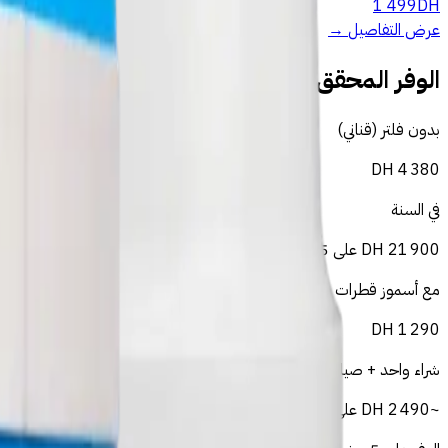
1 499
DH
عرض التفاصيل
→
الوفر المحقق في طنجة — عائلة من 4 أفراد
بدون فلتر (قناني)
DH
4 380
في السنة
21 900
DH
على 5 سنوات
مع أسموز قطرات
DH
1 290
شراء واحد + صيانة ~300 درهم/سنة
~
2 490
DH
على 5 سنوات