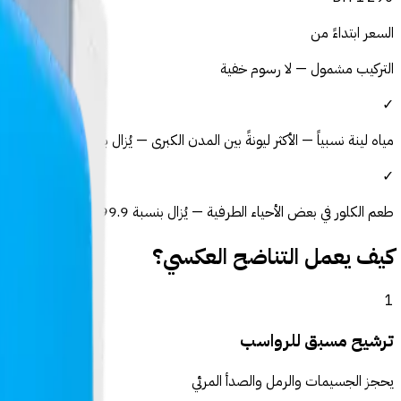
السعر ابتداءً من
التركيب مشمول — لا رسوم خفية
✓
مياه لينة نسبياً — الأكثر ليونةً بين المدن الكبرى
—
يُزال بنسبة 99.9٪ بالتناضح العكسي
✓
طعم الكلور في بعض الأحياء الطرفية
—
يُزال بنسبة 99.9٪ بالتناضح العكسي
كيف يعمل التناضح العكسي؟
1
ترشيح مسبق للرواسب
يحجز الجسيمات والرمل والصدأ المرئي