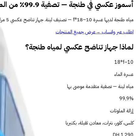
أسموز عكسي في طنجة — تصفية 99.9٪ من الملوثات
مياه طنجة لديها عسرة 10–18°f — تصنيف لينة. جهاز تناضح عكسي 5 مراحل يُزيل الكلس والكلور والنترات بنسبة 99.9٪ مباشرةً من صنبورك.
اطلب عبر واتساب
→
عرض جميع المنتجات
لماذا جهاز تناضح عكسي لمياه طنجة؟
18
°f
–
10
عسرة الماء
مياه لينة — تصفية متقدمة موصى بها
99,9%
إزالة الملوثات
كلس، كلور، نترات، معادن ثقيلة، بكتيريا
DH
1 290