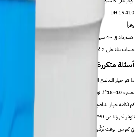
الوفر على 5 سنوات
DH
19 410
وفراً
الاسترداد في ~4 شهراً
حساب بناءً على 2 قنينة 1.5 لتر يومياً بسعر 6 درهم للقنينة.
أسئلة متكررة — أسموز في طنجة
ما هو جهاز التناضح العكسي المناسب لمياه طنجة؟
لعسرة 10–18°f، نوصي بجهاز تناضح عكسي 5 مراحل. أجهزتنا مُعايَرة لمعالجة معاملات مياه طنجة بفعالية.
كم تكلفة جهاز التناضح العكسي في طنجة؟
تتوفر أجهزتنا من 1 290 درهم، شاملة التوصيل والتركيب الاحترافي دون رسوم إضافية.
في كم من الوقت تُركِّبون الجهاز في طنجة؟