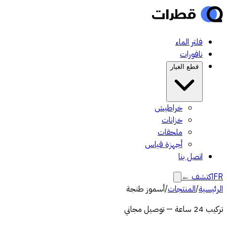
فلتر الماء
نافورات
قطع الغيار
خراطيش
خزانات
ملحقات
أجهزة قياس
اتصل بنا
FR
اكتشف
←
الرئيسية
/
المنتجات
/
أسموز طنجة
تركيب 24 ساعة — توصيل مجاني