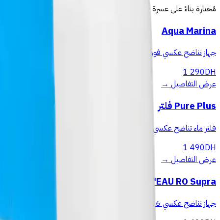
مُختارة بناءً على عسرة مياه طنجة (10–18°f). التوصيل والتركيب مجانيان.
Aqua Marina
جهاز تناضح عكسي فوق الطاولة 5 مراحل بدون حفر ولا سباك. يزيل 99.9% من النترات والكلور والمعادن الثقيلة. توصيل مجاني في المغرب.
1 290
DH
عرض التفاصيل
→
Pure Plus فلتر
فلتر ماء تناضح عكسي 5 مراحل اقتصادي وفعّال. يزيل 99.9% من الملوثات لماء نقي مباشرة من الصنبور.
1 490
DH
عرض التفاصيل
→
EC'EAU RO Supra
جهاز تناضح عكسي 6 مراحل مع إعادة التمعدن ومضخة 24V — ماء نقي ومعدني، خزان معدني 8 لتر، صنبور ستانلس ستيل.