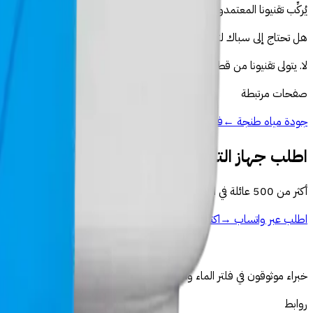
يُركِّب تقنيونا المعتمدون الجهاز في أقل من ساعتين — توصيل تحت الحوض، اختبار الضغ
هل تحتاج إلى سباك لتركيب الجهاز؟
لا. يتولى تقنيونا من قطرات كل شيء — لا حاجة لسباك خارجي. التركيب مشمو
صفحات مرتبطة
جودة مياه طنجة ←
فلتر ماء طنجة ←
اطلب جهاز التناضح العكسي في طنجة
أكثر من 500 عائلة في المغرب · توصيل وتركيب مجانيان · رد خلال ساعتين
اطلب عبر واتساب
→
اكتشف منتجاتنا
خبراء موثوقون في فلتر الماء والتناضح العكسي بالمغرب
روابط