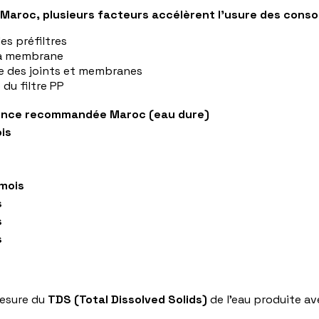
 Maroc, plusieurs facteurs accélèrent l'usure des cons
es préfiltres
 la membrane
re des joints et membranes
du filtre PP
ence recommandée Maroc (eau dure)
is
mois
s
s
s
mesure du
TDS (Total Dissolved Solids)
de l'eau produite av