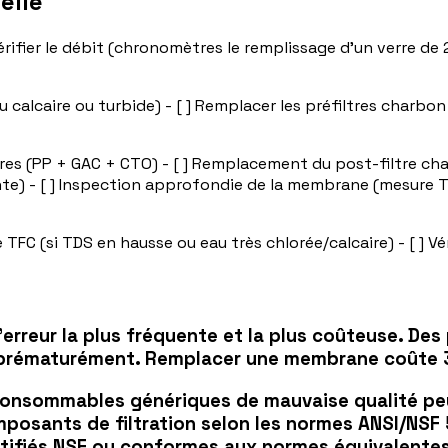
elle
] Vérifier le débit (chronomètres le remplissage d'un verre d
u calcaire ou turbide) - [ ] Remplacer les préfiltres charbon
res (PP + GAC + CTO) - [ ] Remplacement du post-filtre cha
te) - [ ] Inspection approfondie de la membrane (mesure TDS
FC (si TDS en hausse ou eau très chlorée/calcaire) - [ ] V
'erreur la plus fréquente et la plus coûteuse. Des 
 prématurément.
Remplacer une membrane coûte 3 à
 consommables génériques de mauvaise qualité peu
mposants de filtration selon les normes ANSI/NSF
tifiés NSF ou conformes aux normes équivalentes