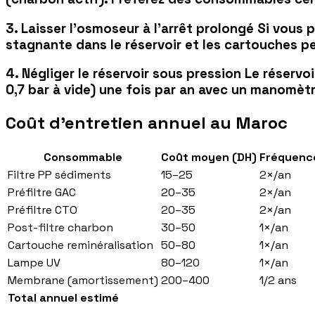
3. Laisser l'osmoseur à l'arrêt prolongé Si vous
stagnante dans le réservoir et les cartouches pe
4. Négliger le réservoir sous pression Le réservoi
0,7 bar à vide) une fois par an avec un manomèt
Coût d'entretien annuel au Maroc
Consommable
Coût moyen (DH)
Fréquenc
Filtre PP sédiments
15–25
2×/an
Préfiltre GAC
20–35
2×/an
Préfiltre CTO
20–35
2×/an
Post-filtre charbon
30–50
1×/an
Cartouche reminéralisation
50–80
1×/an
Lampe UV
80–120
1×/an
Membrane (amortissement)
200–400
1/2 ans
Total annuel estimé