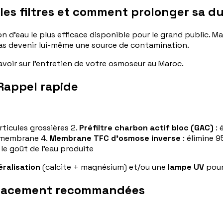
es filtres et comment prolonger sa du
n d'eau le plus efficace disponible pour le grand public. M
pas devenir lui-même une source de contamination.
voir sur l'entretien de votre osmoseur au Maroc.
Rappel rapide
articules grossières 2.
Préfiltre charbon actif bloc (GAC)
: 
la membrane 4.
Membrane TFC d'osmose inverse
: élimine 9
 le goût de l'eau produite
ralisation
(calcite + magnésium) et/ou une
lampe UV
pour 
mplacement recommandées