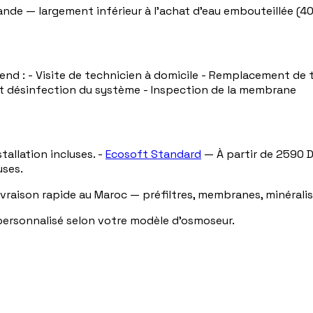
nde — largement inférieur à l'achat d'eau embouteillée (4
nd : - Visite de technicien à domicile - Remplacement de t
et désinfection du système - Inspection de la membrane
tallation incluses. -
Ecosoft Standard
— À partir de 2590 DH
uses.
ivraison rapide au Maroc — préfiltres, membranes, minérali
ersonnalisé selon votre modèle d'osmoseur.