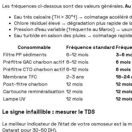
Les fréquences ci-dessous sont des valeurs générales.
Au
Eau très calcaire (TH > 30°f) → colmatage accéléré d
Chlore résiduel élevé → dégradation plus rapide de
Pression d'eau variable (fréquente au Maroc) → usu
Eau turbide en saison des pluies → colmatage rapide 
Consommable
Fréquence standard
Fréqu
Filtre PP sédiments
6–12 mois
3–6 mo
Préfiltre GAC charbon actif
6–12 mois
6 mois
Préfiltre CTO charbon actif
6–12 mois
6 mois
Membrane TFC
2–3 ans
18–24 
Post-filtre charbon
12 mois
12 moi
Cartouche reminéralisation
12 mois
12 moi
Lampe UV
12 mois
12 moi
Le signe infaillible : mesurer le TDS
Le meilleur indicateur de l'état de votre osmoseur est la 
Qatarat pour 30–50 DH).