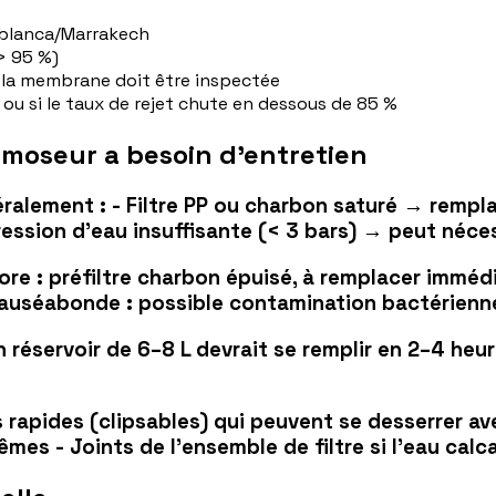
blanca/Marrakech
> 95 %)
, la membrane doit être inspectée
ou si le taux de rejet chute en dessous de 85 %
smoseur a besoin d'entretien
néralement : - Filtre PP ou charbon saturé → remp
ession d'eau insuffisante (< 3 bars) → peut néce
re : préfiltre charbon épuisé, à remplacer immédi
auséabonde : possible contamination bactérienne 
 réservoir de 6–8 L devrait se remplir en 2–4 heur
ds rapides (clipsables) qui peuvent se desserrer a
mes - Joints de l'ensemble de filtre si l'eau calc