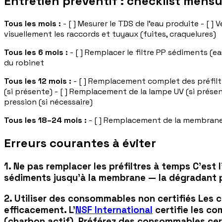
Entretien préventif : checklist mensu
Tous les mois :
- [ ] Mesurer le TDS de l'eau produite - [ 
visuellement les raccords et tuyaux (fuites, craquelures)
Tous les 6 mois :
- [ ] Remplacer le filtre PP sédiments (ea
du robinet
Tous les 12 mois :
- [ ] Remplacement complet des préfilt
(si présente) - [ ] Remplacement de la lampe UV (si présen
pression (si nécessaire)
Tous les 18–24 mois :
- [ ] Remplacement de la membrane T
Erreurs courantes à éviter
1. Ne pas remplacer les préfiltres à temps C'est l
sédiments jusqu'à la membrane — la dégradant
2. Utiliser des consommables non certifiés Les
efficacement. L'
NSF International
certifie les co
(charbon actif). Préférez des consommables cer