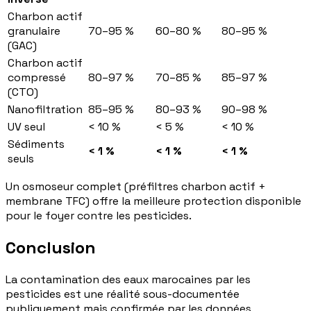
Charbon actif
granulaire
70–95 %
60–80 %
80–95 %
(GAC)
Charbon actif
compressé
80–97 %
70–85 %
85–97 %
(CTO)
Nanofiltration
85–95 %
80–93 %
90–98 %
UV seul
< 10 %
< 5 %
< 10 %
Sédiments
< 1 %
< 1 %
< 1 %
seuls
Un osmoseur complet (préfiltres charbon actif +
membrane TFC) offre la meilleure protection disponible
pour le foyer contre les pesticides.
Conclusion
La contamination des eaux marocaines par les
pesticides est une réalité sous-documentée
publiquement mais confirmée par les données