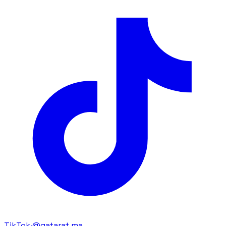
TikTok
·
@qatarat.ma