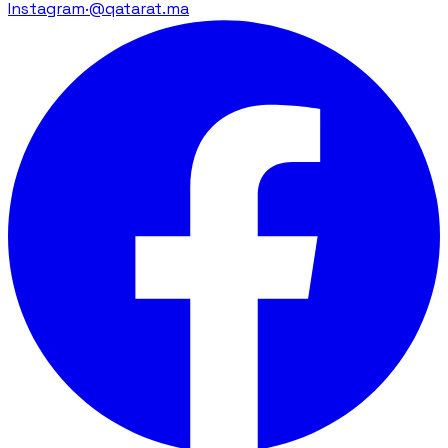
Instagram
·
@qatarat.ma