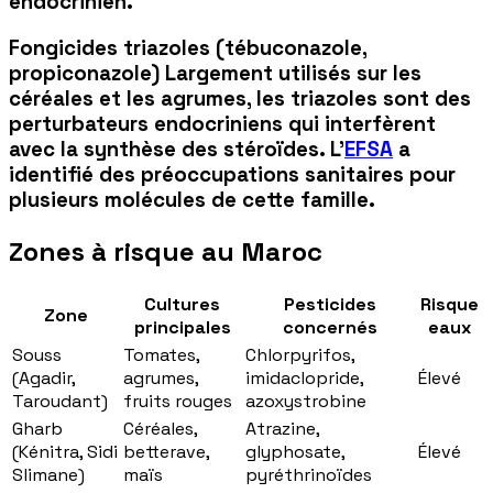
endocrinien.
Fongicides triazoles (tébuconazole,
propiconazole) Largement utilisés sur les
céréales et les agrumes, les triazoles sont des
perturbateurs endocriniens qui interfèrent
avec la synthèse des stéroïdes. L'
EFSA
a
identifié des préoccupations sanitaires pour
plusieurs molécules de cette famille.
Zones à risque au Maroc
Cultures
Pesticides
Risque
Zone
principales
concernés
eaux
Souss
Tomates,
Chlorpyrifos,
(Agadir,
agrumes,
imidaclopride,
Élevé
Taroudant)
fruits rouges
azoxystrobine
Gharb
Céréales,
Atrazine,
(Kénitra, Sidi
betterave,
glyphosate,
Élevé
Slimane)
maïs
pyréthrinoïdes