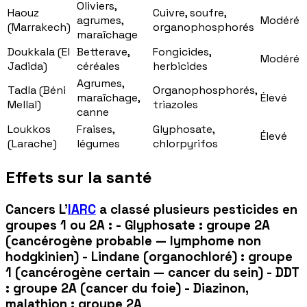
Oliviers,
Haouz
Cuivre, soufre,
agrumes,
Modéré
(Marrakech)
organophosphorés
maraîchage
Doukkala (El
Betterave,
Fongicides,
Modéré
Jadida)
céréales
herbicides
Agrumes,
Tadla (Béni
Organophosphorés,
maraîchage,
Élevé
Mellal)
triazoles
canne
Loukkos
Fraises,
Glyphosate,
Élevé
(Larache)
légumes
chlorpyrifos
Effets sur la santé
Cancers L'
IARC
a classé plusieurs pesticides en
groupes 1 ou 2A : - Glyphosate : groupe 2A
(cancérogène probable — lymphome non
hodgkinien) - Lindane (organochloré) : groupe
1 (cancérogène certain — cancer du sein) - DDT
: groupe 2A (cancer du foie) - Diazinon,
malathion : groupe 2A