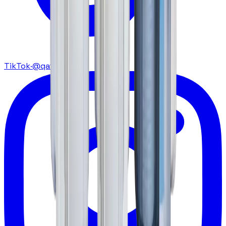
TikTok
·
@qatarat.ma