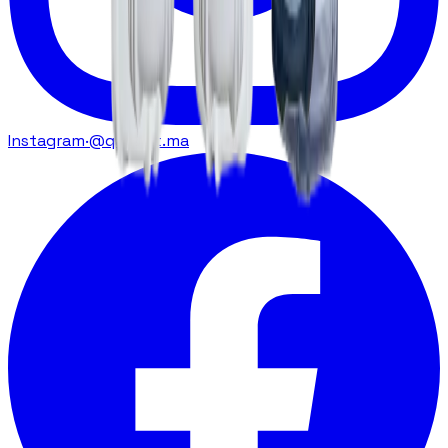
Instagram
·
@qatarat.ma