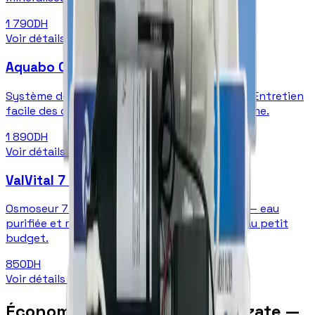
1 790
DH
Voir détails
→
Aquabo Open Case 6 étapes
Système de filtration 6 étapes design ouvert. Entretien
facile des cartouches — maintenance autonome.
1 890
DH
Voir détails
→
ValVital 7 étapes
Osmoseur 7 étapes compact et économique — eau
purifiée et reminéralisée. Le meilleur filtre à eau petit
budget.
850
DH
Voir détails
→
Économies réalisées à Ouarzazate —