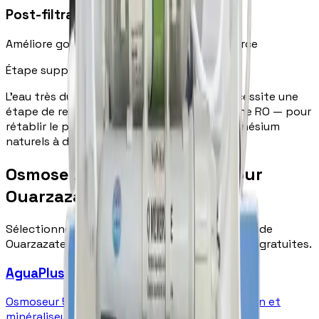
Post-filtration carbone
Améliore goût — eau proche de l'eau de source
Étape supplémentaire pour Ouarzazate
L'eau très dure de Ouarzazate (32–52°f) nécessite une
étape de reminéralisation après la membrane RO — pour
rétablir le pH et apporter le calcium et magnésium
naturels à des taux optimaux pour la santé.
Osmoseurs recommandés pour
Ouarzazate
Sélectionnés en fonction de la dureté de l'eau de
Ouarzazate (32–52°f). Livraison et installation gratuites.
AguaPlus Pompe
Osmoseur 5 étapes avec pompe haute pression et
minéraliseur. Élimine 99,9 % des contaminants.