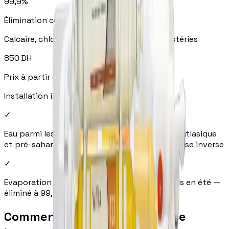
99,9%
Élimination contaminants
Calcaire, chlore, nitrates, métaux lourds, bactéries
850
DH
Prix à partir de
Installation incluse — aucun frais cachés
✓
Eau parmi les plus dures du Maroc — géologie atlasique
et pré-saharienne
—
éliminé à 99,9% par osmose inverse
✓
Evaporation intense — concentration des sels en été
—
éliminé à 99,9% par osmose inverse
Comment fonctionne l'osmose