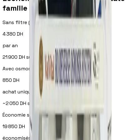
famille de 4 personnes
Sans filtre (bouteilles)
4 380
DH
par an
21 900
DH
sur 5 ans
Avec osmoseur Qatarat
850
DH
achat unique + entretien ~300 DH/an
~
2 050
DH
sur 5 ans
Économie sur 5 ans
19 850
DH
économisés