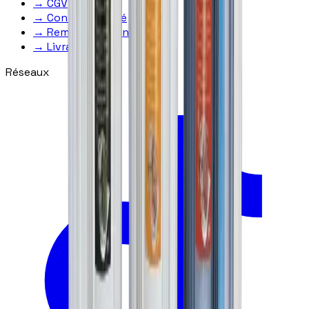
→
CGV
→
Confidentialité
→
Remboursement
→
Livraison
Réseaux