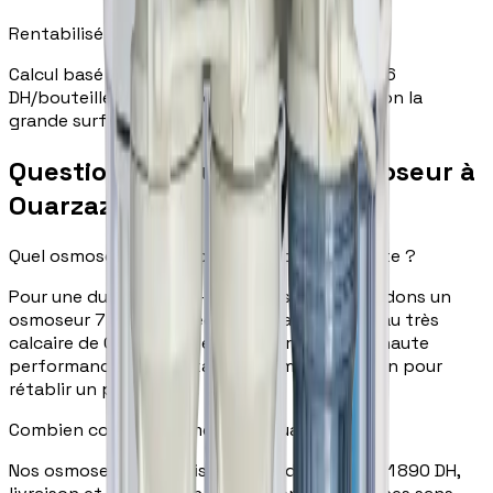
Rentabilisé en ~3 mois
Calcul basé sur 2 bouteilles de 1,5L par jour à 6
DH/bouteille. Prix des bouteilles variables selon la
grande surface.
Questions fréquentes — Osmoseur à
Ouarzazate
Quel osmoseur choisir pour l'eau de Ouarzazate ?
Pour une dureté de 32–52°f, nous recommandons un
osmoseur 7 étapes avec reminéralisation. L'eau très
calcaire de Ouarzazate exige une membrane haute
performance et une étape de reminéralisation pour
rétablir un pH optimal.
Combien coûte un osmoseur à Ouarzazate ?
Nos osmoseurs sont disponibles de 850 DH à 1 890 DH,