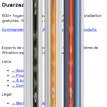
Ouarzazate
500+ foyers équipés au Maroc · Livraison & installation
gratuites · Réponse en moins de 2h
Commander sur WhatsApp
→
Découvrir nos produits
Experts de confiance en osmose inverse, système de
filtration eau et purification d'eau au Maroc.
Liens
→
Accueil
→
Produits
→
À propos
→
Contact
Légal
→
Mentions légales