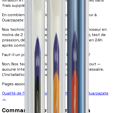
livraison et installation professionnelle incluses sans
frais supplémentaires.
En combien de temps installez-vous l'osmoseur à
Ouarzazate ?
Nos techniciens certifiés installent votre osmoseur en
moins de 2 heures — raccordement sous évier, test de
pression, démonstration complète. Livraison en 24h
après commande.
Faut-il un plombier pour installer l'osmoseur ?
Non. Nos techniciens Qatarat s'occupent de tout —
aucune intervention de plombier externe nécessaire.
L'installation est incluse dans le prix.
Pages associées
Qualité de l'eau à Ouarzazate →
Filtre à eau à Ouarzazate
→
Commandez votre osmoseur à