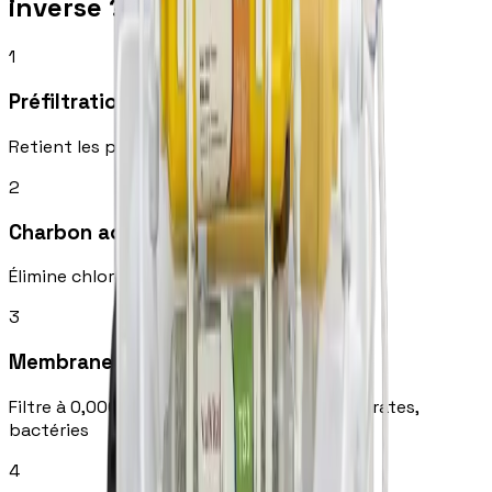
inverse ?
1
Préfiltration sédiments
Retient les particules, sable, rouille visibles
2
Charbon actif
Élimine chlore, herbicides, goût et odeur
3
Membrane RO
Filtre à 0,0001 micron — élimine calcaire, nitrates,
bactéries
4