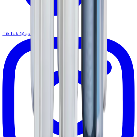
TikTok
·
@qatarat.ma