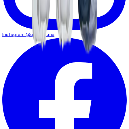
Instagram
·
@qatarat.ma