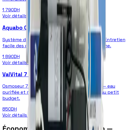
1 790
DH
Voir détails
→
Aquabo Open Case 6 étapes
Système de filtration 6 étapes design ouvert. Entretien
facile des cartouches — maintenance autonome.
1 890
DH
Voir détails
→
ValVital 7 étapes
Osmoseur 7 étapes compact et économique — eau
purifiée et reminéralisée. Le meilleur filtre à eau petit
budget.
850
DH
Voir détails
→
Économies réalisées à Tan-Tan —