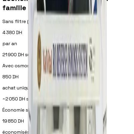
famille de 4 personnes
Sans filtre (bouteilles)
4 380
DH
par an
21 900
DH
sur 5 ans
Avec osmoseur Qatarat
850
DH
achat unique + entretien ~300 DH/an
~
2 050
DH
sur 5 ans
Économie sur 5 ans
19 850
DH
économisés