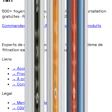
500+ foyers équipés au Maroc · Livraison & installation
gratuites · Réponse en moins de 2h
Commander sur WhatsApp
→
Découvrir nos produits
Experts de confiance en osmose inverse, système de
filtration eau et purification d'eau au Maroc.
Liens
→
Accueil
→
Produits
→
À propos
→
Contact
Légal
→
Mentions légales
→
CGV