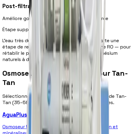
Post-filtration carbone
Améliore goût — eau proche de l'eau de source
Étape supplémentaire pour Tan-Tan
L'eau très dure de Tan-Tan (35–58°f) nécessite une
étape de reminéralisation après la membrane RO — pour
rétablir le pH et apporter le calcium et magnésium
naturels à des taux optimaux pour la santé.
Osmoseurs recommandés pour Tan-
Tan
Sélectionnés en fonction de la dureté de l'eau de Tan-
Tan (35–58°f). Livraison et installation gratuites.
AguaPlus Pompe
Osmoseur 5 étapes avec pompe haute pression et
minéraliseur. Élimine 99,9 % des contaminants.