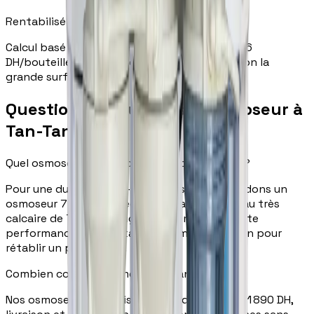
Rentabilisé en ~3 mois
Calcul basé sur 2 bouteilles de 1,5L par jour à 6
DH/bouteille. Prix des bouteilles variables selon la
grande surface.
Questions fréquentes — Osmoseur à
Tan-Tan
Quel osmoseur choisir pour l'eau de Tan-Tan ?
Pour une dureté de 35–58°f, nous recommandons un
osmoseur 7 étapes avec reminéralisation. L'eau très
calcaire de Tan-Tan exige une membrane haute
performance et une étape de reminéralisation pour
rétablir un pH optimal.
Combien coûte un osmoseur à Tan-Tan ?
Nos osmoseurs sont disponibles de 850 DH à 1 890 DH,