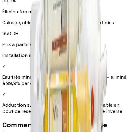
99,9%
Élimination contaminants
Calcaire, chlore, nitrates, métaux lourds, bactéries
850
DH
Prix à partir de
Installation incluse — aucun frais cachés
✓
Eau très minéralisée — région sub-saharienne
—
éliminé
à 99,9% par osmose inverse
✓
Adduction sur longue distance — qualité variable en
bout de réseau
—
éliminé à 99,9% par osmose inverse
Comment fonctionne l'osmose