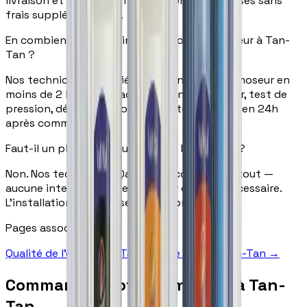
livraison et installation professionnelle incluses sans
frais supplémentaires.
En combien de temps installez-vous l'osmoseur à Tan-
Tan ?
Nos techniciens certifiés installent votre osmoseur en
moins de 2 heures — raccordement sous évier, test de
pression, démonstration complète. Livraison en 24h
après commande.
Faut-il un plombier pour installer l'osmoseur ?
Non. Nos techniciens Qatarat s'occupent de tout —
aucune intervention de plombier externe nécessaire.
L'installation est incluse dans le prix.
Pages associées
Qualité de l'eau à Tan-Tan →
Filtre à eau à Tan-Tan →
Commandez votre osmoseur à Tan-
Tan