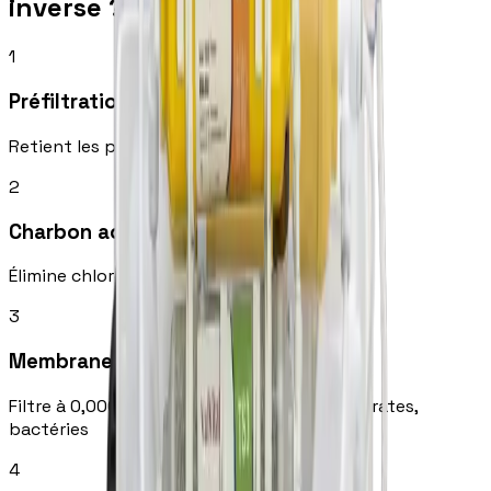
inverse ?
1
Préfiltration sédiments
Retient les particules, sable, rouille visibles
2
Charbon actif
Élimine chlore, herbicides, goût et odeur
3
Membrane RO
Filtre à 0,0001 micron — élimine calcaire, nitrates,
bactéries
4