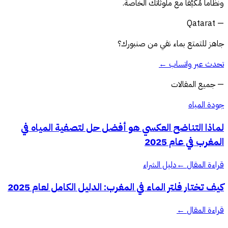
ونظاماً مُكيَّفاً مع ملوثاتك الخاصة.
— Qatarat
جاهز للتمتع بماء نقي من صنبورك؟
تحدث عبر واتساب
←
—
جميع المقالات
جودة المياه
لماذا التناضح العكسي هو أفضل حل لتصفية المياه في
المغرب في عام 2025
قراءة المقال
←
دليل الشراء
كيف تختار فلتر الماء في المغرب: الدليل الكامل لعام 2025
قراءة المقال
←