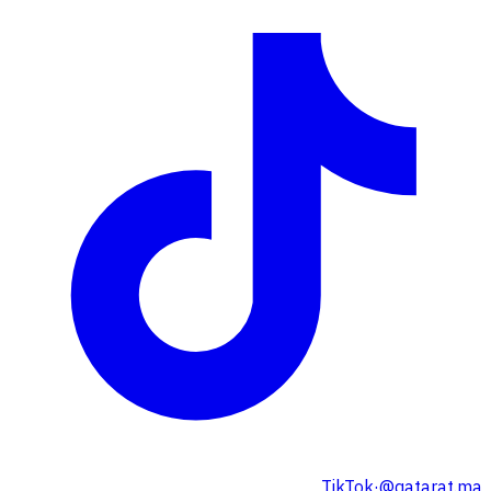
TikTok
·
@qatarat.ma