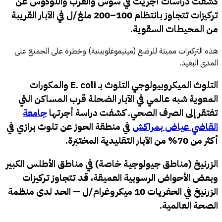
كشفت دراسات أُجريت في سوس والغرب واللوكوس عن
تركيزات تتجاوز بانتظام
100–200 ملغ/ل
في الآبار القريبة
من المحيطات السقوية.
هذه التركيزات مميتة للرضع (ميثيموغلوبينية) وخطرة على الجميع على
المدى البعيد.
التلوث الميكروبيولوجي التلوث بـ E. coli والمكورات
المعوية شبه عالمي في الآبار الضحلة قرب المساكن التي
تفتقر إلى الصرف الصحي. كشفت دراسة أجرتها
جامعة
القاضي عياض بمراكش
في منطقة الحوز عن تلوث برازي في
أكثر من 70% من الآبار التقليدية
المختبَرة.
الزرنيخ (مناطق جيولوجية خاصة) في مناطق الأطلس الكبير
وبعض الأحواض الرسوبية العميقة، قد تتجاوز تركيزات
الزرنيخ في الحفريات 10 ميكروغرام/ل — الحد لدى منظمة
الصحة العالمية.