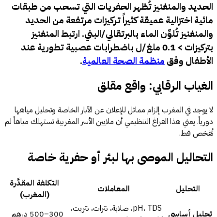
الحديد والمنغنيز تُظهر الحفريات التي تسحب من طبقات
مائية اختزالية عميقة كثيراً تركيزات مرتفعة من الحديد
والمنغنيز تُلوِّن الماء بالبرتقالي/البني. ارتبط المنغنيز
بتركيزات > 0.1 ملغ/ل باضطرابات عصبية تطورية عند
الأطفال وفق
منظمة الصحة العالمية
.
الغياب الرقابي: واقع مقلق
لا يوجد في المغرب إلزام مماثل للإعلان عن الآبار الخاصة وتحليل مياهها
دورياً. يعني هذا الفراغ التنظيمي أن ملايين الأسر المغربية تستهلك مياهاً لم
تُفحَص قط.
التحاليل الموصى بها لبئر أو حفرية خاصة
التكلفة المقدَّرة
التحليل
المعاملات
(المغرب)
pH، TDS، صلابة، نترات، نتريت،
تحليل أساسي
300–500 درهم