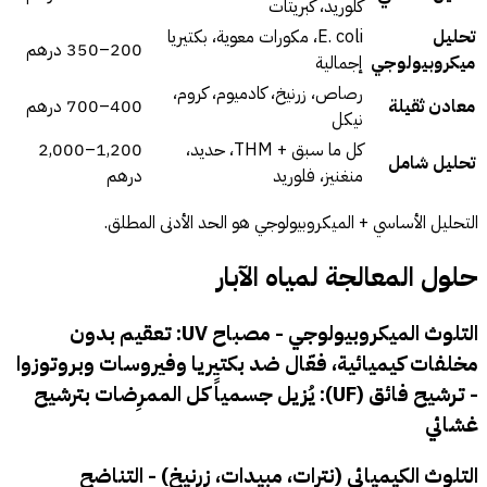
كلوريد، كبريتات
تحليل
E. coli، مكورات معوية، بكتيريا
200–350 درهم
ميكروبيولوجي
إجمالية
رصاص، زرنيخ، كادميوم، كروم،
معادن ثقيلة
400–700 درهم
نيكل
كل ما سبق + THM، حديد،
1,200–2,000
تحليل شامل
منغنيز، فلوريد
درهم
التحليل الأساسي + الميكروبيولوجي هو الحد الأدنى المطلق.
حلول المعالجة لمياه الآبار
التلوث الميكروبيولوجي -
مصباح UV
: تعقيم بدون
مخلفات كيميائية، فعّال ضد بكتيريا وفيروسات وبروتوزوا
-
ترشيح فائق (UF)
: يُزيل جسمياً كل الممرِضات بترشيح
غشائي
التلوث الكيميائي (نترات، مبيدات، زرنيخ) -
التناضح