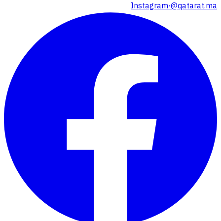
Instagram
·
@qatarat.ma