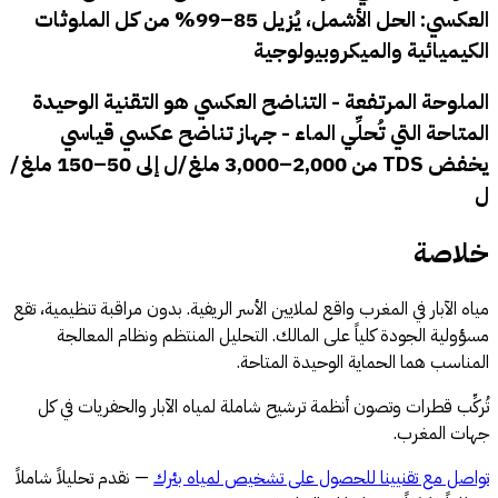
العكسي
: الحل الأشمل، يُزيل 85–99% من كل الملوثات
الكيميائية والميكروبيولوجية
الملوحة المرتفعة - التناضح العكسي هو التقنية الوحيدة
المتاحة التي تُحلِّي الماء - جهاز تناضح عكسي قياسي
يخفض TDS من 2,000–3,000 ملغ/ل إلى 50–150 ملغ/
ل
خلاصة
مياه الآبار في المغرب واقع لملايين الأسر الريفية. بدون مراقبة تنظيمية، تقع
مسؤولية الجودة كلياً على المالك. التحليل المنتظم ونظام المعالجة
المناسب هما الحماية الوحيدة المتاحة.
تُركِّب قطرات وتصون أنظمة ترشيح شاملة لمياه الآبار والحفريات في كل
جهات المغرب.
تواصل مع تقنيينا للحصول على تشخيص لمياه بئرك
— نقدم تحليلاً شاملاً