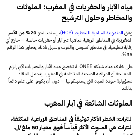
مياه الآبار والحفريات في المغرب: الملوثات
والمخاطر وحلول الترشيح
وفق
المندوبية السامية للتخطيط (HCP)
، يستمد نحو
20% من الأسر
المغربية
في المناطق الريفية مياهها عبر آبار أو حفريات خاصة — خارج أي
رقابة تنظيمية. في مناطق كسوس والغرب وسهل تادلة، يتجاوز هذا الرقم
35%.
على خلاف مياه شبكة ONEE، لا تخضع مياه الآبار والحفريات لأي إلزام
بالمعالجة أو المراقبة الصحية المنتظمة في المغرب. يتحمل الملاك
مسؤولية جودة المياه التي يستهلكونها — دون أن يكونوا على علم دائماً
بذلك.
الملوثات الشائعة في آبار المغرب
النترات: الخطر الأكثر توثيقاً في المناطق الزراعية المكثفة،
النترات هي الملوث الأكثر قياساً فوق معيار 50 ملغ/ل.