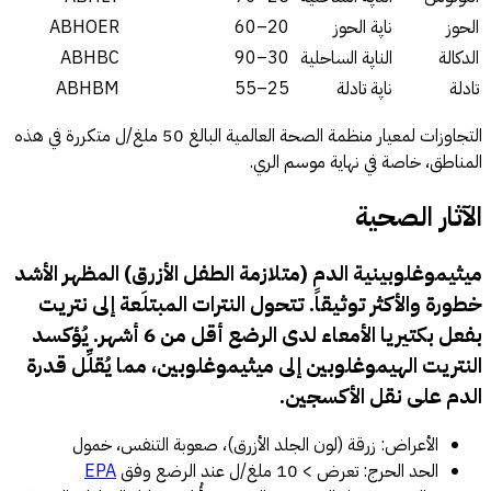
الحوز
ناپة الحوز
20–60
ABHOER
الدكالة
الناپة الساحلية
30–90
ABHBC
تادلة
ناپة تادلة
25–55
ABHBM
التجاوزات لمعيار منظمة الصحة العالمية البالغ 50 ملغ/ل متكررة في هذه
المناطق، خاصة في نهاية موسم الري.
الآثار الصحية
ميثيموغلوبينية الدم (متلازمة الطفل الأزرق) المظهر الأشد
خطورة والأكثر توثيقاً. تتحول النترات المبتلَعة إلى نتريت
بفعل بكتيريا الأمعاء لدى الرضع أقل من 6 أشهر. يُؤكسد
النتريت الهيموغلوبين إلى ميثيموغلوبين، مما يُقلِّل قدرة
الدم على نقل الأكسجين.
الأعراض: زرقة (لون الجلد الأزرق)، صعوبة التنفس، خمول
الحد الحرج: تعرض > 10 ملغ/ل عند الرضع وفق
EPA