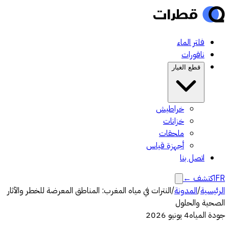
فلتر الماء
نافورات
قطع الغيار
خراطيش
خزانات
ملحقات
أجهزة قياس
اتصل بنا
FR
اكتشف
←
الرئيسية
/
المدونة
/
النترات في مياه المغرب: المناطق المعرضة للخطر والآثار
الصحية والحلول
جودة المياه
4 يونيو 2026