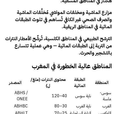
هكتار في المناطق المسقية.
مزارع الماشية ومخلفات المواشي مُخلَّفات الماشية
والصرف الصحي غير الكافي تُساهم في تلوث الطبقات
المائية في المناطق الريفية.
الترشح الطبيعي في المناطق الكلسية، تُرشِّح الأمطار النترات
من التربة إلى الطبقات المائية — وهي عملية تتسارع
بالتشجير والحرث.
المناطق عالية الخطورة في المغرب
الطبقة
محتوى النترات (ملغ/
المنطقة
المصدر
المائية
ل)
سوس-
ABHS /
ناپة سوس
40–120
ماسة
ONEE
الغرب
ناپة الغرب
30–80
ABHBC
اللوكوس
الناپة الساحلية
25–70
ABHLT