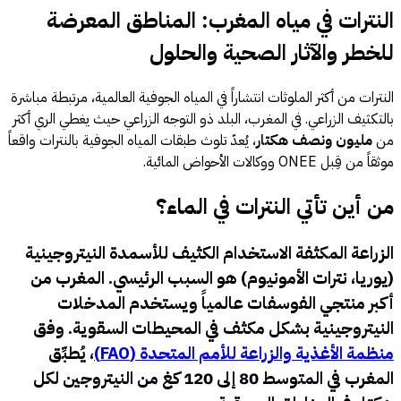
النترات في مياه المغرب: المناطق المعرضة
للخطر والآثار الصحية والحلول
النترات من أكثر الملوثات انتشاراً في المياه الجوفية العالمية، مرتبطة مباشرة
بالتكثيف الزراعي. في المغرب، البلد ذو التوجه الزراعي حيث يغطي الري أكثر
من
مليون ونصف هكتار
، يُعدّ تلوث طبقات المياه الجوفية بالنترات واقعاً
موثقاً من قِبل ONEE ووكالات الأحواض المائية.
من أين تأتي النترات في الماء؟
الزراعة المكثفة الاستخدام الكثيف للأسمدة النيتروجينية
(يوريا، نترات الأمونيوم) هو السبب الرئيسي. المغرب من
أكبر منتجي الفوسفات عالمياً ويستخدم المدخلات
النيتروجينية بشكل مكثف في المحيطات السقوية. وفق
منظمة الأغذية والزراعة للأمم المتحدة (FAO)
، يُطبِّق
المغرب في المتوسط 80 إلى 120 كغ من النيتروجين لكل