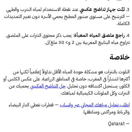
3.
ثبِّت جهاز تناضح عكسي
عند نقطة الاستخدام لمياه الشرب والطهي
— الترشيح على مستوى صنبور المطبخ يحمي الأسرة دون تغيير التمديدات
الكاملة.
4.
راجع ملصق المياه المعبأة
: يجب ذكر محتوى النترات على الملصق.
تتراوح مياه الينابيع المغربية بين 2 و> 30 ملغ/ل.
خلاصة
التلوث بالنترات هو مشكلة جودة المياه الأقل تداولاً إعلامياً لكنها من
أكثرها انتشاراً في المغرب، خاصة في المناطق الزراعية. على عكس الكلس أو
الكلور، يستحيل اكتشافه دون تحليل.
حل التناضح العكسي
يحميك من
النترات وكل الملوثات الكيميائية لمياهك.
اطلب تحليل مياهك المجاني عبر واتساب
— قطرات تغطي الدار البيضاء
والرباط ومراكش ومناطقها.
— Qatarat