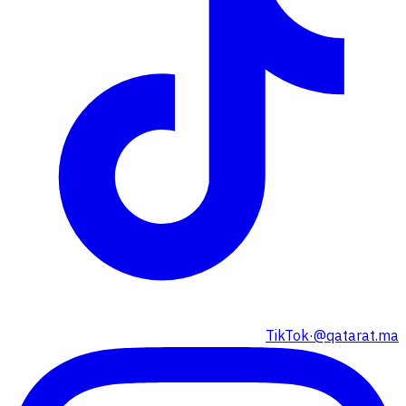
TikTok
·
@qatarat.ma