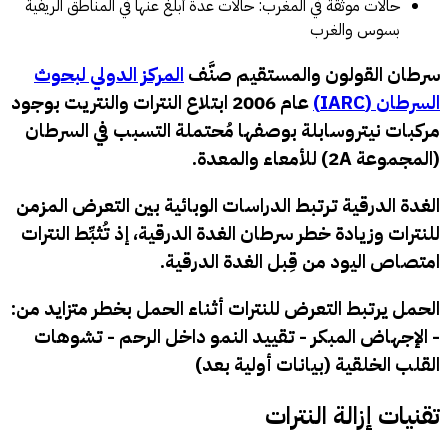
حالات موثقة في المغرب: حالات عدة أُبلغ عنها في المناطق الريفية
بسوس والغرب
سرطان القولون والمستقيم صنَّف
المركز الدولي لبحوث
السرطان (IARC)
عام 2006 ابتلاع النترات والنتريت بوجود
مركبات نيتروسابلة بوصفها
مُحتملة التسبب في السرطان
(المجموعة 2A) للأمعاء والمعدة.
الغدة الدرقية ترتبط الدراسات الوبائية بين التعرض المزمن
للنترات وزيادة خطر سرطان الغدة الدرقية، إذ تُثبِّط النترات
امتصاص اليود من قِبل الغدة الدرقية.
الحمل يرتبط التعرض للنترات أثناء الحمل بخطر متزايد من:
- الإجهاض المبكر - تقييد النمو داخل الرحم - تشوهات
القلب الخلقية (بيانات أولية بعد)
تقنيات إزالة النترات