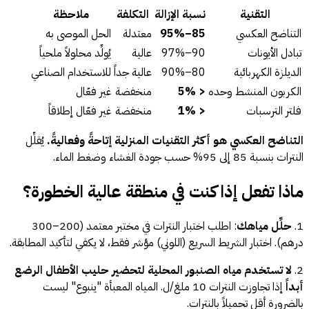
التقنية
نسبة الإزالة
التكلفة
ملاحظة
التناضح العكسي
85–95%
معتدلة
الحل الموصى به
تبادل الأيونات
90–97%
عالية
يُولِّد محلولاً ملحياً
الديلزة الكهربائية
80–90%
عالية جداً
للاستخدام الصناعي
الكربون المنشط وحده
< 5%
منخفضة
غير فعّال
فلتر الترسبات
< 1%
منخفضة
غير فعّال إطلاقاً
التناضح العكسي هو أكثر التقنيات المنزلية إتاحةً وفعاليةً.
يُقلِّل
النترات بنسبة 85 إلى 95% حسب جودة الغشاء وضغط الماء.
ماذا تفعل إذا كنت في منطقة عالية الخطورة؟
1.
حلِّل مياهك
: اطلب اختبار النترات في مختبر معتمد (200–300
درهم). اختبار الشريط السريع (اللوني) مؤشر فقط، لا يكفي لتأكيد المطابقة.
2.
لا تستخدم مياه الصنبور المحلية لتحضير حليب الأطفال الرضع
أبداً
إذا تجاوزت النترات 10 ملغ/ل. المياه المعبأة "ينبوع" ليست
بالضرورة أقل تحميلاً بالنترات.